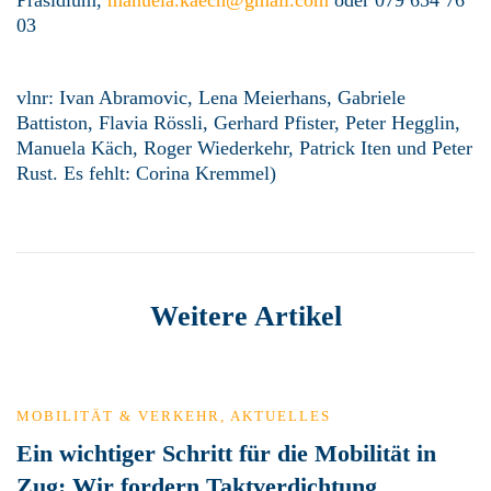
Präsidium,
manuela.kaech@gmail.com
oder 079 654 76
03
vlnr: Ivan Abramovic, Lena Meierhans, Gabriele
Battiston, Flavia Rössli, Gerhard Pfister, Peter Hegglin,
Manuela Käch, Roger Wiederkehr, Patrick Iten und Peter
Rust. Es fehlt: Corina Kremmel)
Weitere Artikel
MOBILITÄT & VERKEHR
,
AKTUELLES
Ein wichtiger Schritt für die Mobilität in
Zug: Wir fordern Taktverdichtung