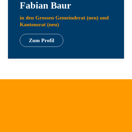
Fabian Baur
in den Grossen Gemeinderat (neu) und
Kantonsrat (neu)
Zum Profil