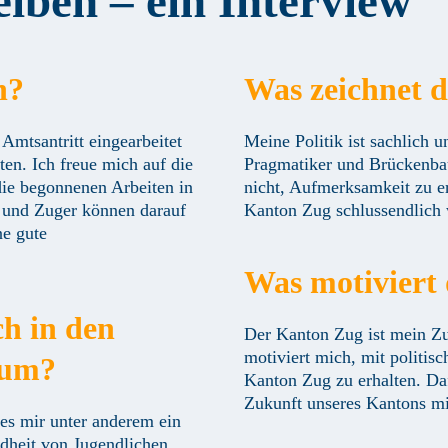
eiben – ein Interview
n?
Was zeichnet d
mtsantritt eingearbeitet
Meine Politik ist sachlich u
ten. Ich freue mich auf die
Pragmatiker und Brückenbaue
ie begonnenen Arbeiten in
nicht, Aufmerksamkeit zu er
 und Zuger können darauf
Kanton Zug schlussendlich 
ne gute
Was motiviert 
h in den
Der Kanton Zug ist mein Zuh
motiviert mich, mit politi
rum?
Kanton Zug zu erhalten. Da
Zukunft unseres Kantons mi
 es mir unter anderem ein
dheit von Jugendlichen