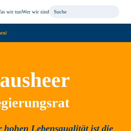
as wir tun
Wer wir sind
hen!
ausheer
egierungsrat
er hohen Lebensqualität ist die