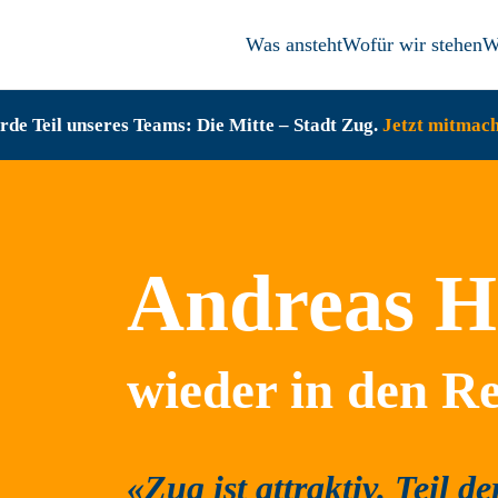
Was ansteht
Wofür wir stehen
W
de Teil unseres Teams: Die Mitte – Stadt Zug.
Jetzt mitmac
Andreas H
wieder in den R
«Zug ist attraktiv. Teil d