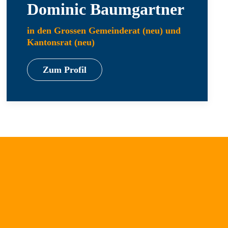
Dominic Baumgartner
in den Grossen Gemeinderat (neu) und
Kantonsrat (neu)
Zum Profil