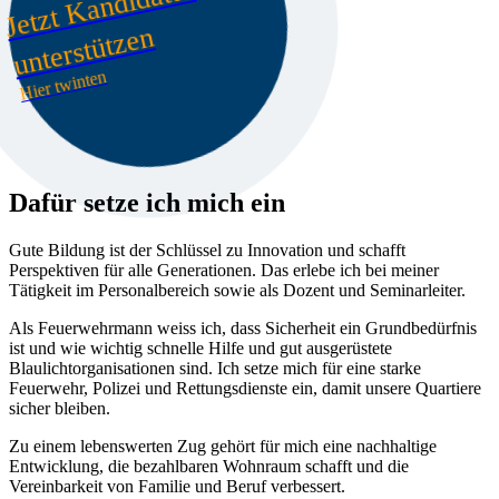
J
et
zt
K
a
n
di
d
at
ur
u
nt
er
st
üt
z
e
n
Hier twinten
Dafür setze ich mich ein
Gute Bildung ist der Schlüssel zu Innovation und schafft
Perspektiven für alle Generationen. Das erlebe ich bei meiner
Tätigkeit im Personalbereich sowie als Dozent und Seminarleiter.
Als Feuerwehrmann weiss ich, dass Sicherheit ein Grundbedürfnis
ist und wie wichtig schnelle Hilfe und gut ausgerüstete
Blaulichtorganisationen sind. Ich setze mich für eine starke
Feuerwehr, Polizei und Rettungsdienste ein, damit unsere Quartiere
sicher bleiben.
Zu einem lebenswerten Zug gehört für mich eine nachhaltige
Entwicklung, die bezahlbaren Wohnraum schafft und die
Vereinbarkeit von Familie und Beruf verbessert.