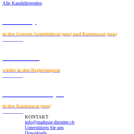
Alle Kandidierenden
Nico Jenny
in den Grossen Gemeinderat (neu) und Kantonsrat (neu)
Zum Profil
Laura Dittli
wieder in den Regierungsrat
Zum Profil
Christian Schnieper
in den Kantonsrat (neu)
Zum Profil
KONTAKT
info@stadtzug-diemitte.ch
Unterstützen Sie uns
Downloads