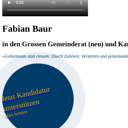
Fabian Baur
in den Grossen Gemeinderat (neu) und Kan
«Gemeinsam statt einsam: Durch Zuhören, Verstehen und gemeinsames 
J
et
zt
K
a
n
di
d
at
ur
u
nt
er
st
üt
z
e
n
Hier twinten