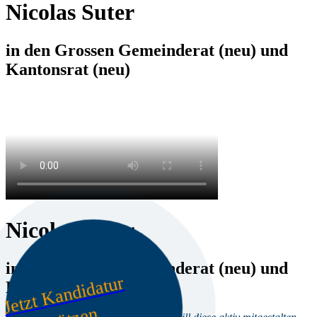
Nicolas Suter
in den Grossen Gemeinderat (neu) und
Kantonsrat (neu)
Nicolas Suter
in den Grossen Gemeinderat (neu) und
J
et
zt
K
a
n
di
d
at
ur
u
nt
er
st
üt
z
e
Kantonsrat (neu)