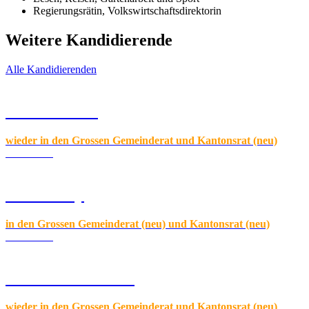
Regierungsrätin, Volkswirtschaftsdirektorin
Weitere Kandidierende
Alle Kandidierenden
Florin Meier
wieder in den Grossen Gemeinderat und Kantonsrat (neu)
Zum Profil
Nico Jenny
in den Grossen Gemeinderat (neu) und Kantonsrat (neu)
Zum Profil
Claudio Passafaro
wieder in den Grossen Gemeinderat und Kantonsrat (neu)