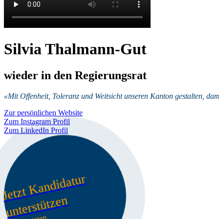
Silvia Thalmann-Gut
wieder in den Regierungsrat
«Mit Offenheit, Toleranz und Weitsicht unseren Kanton gestalten, dam
Zur persönlichen Website
Zum Instagram Profil
Zum LinkedIn Profil
J
et
zt
K
a
n
di
d
at
ur
u
nt
er
st
üt
z
e
n