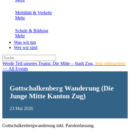
Mobilität & Verkehr
Mehr
Schule & Bildung
Mehr
Was wir tun
Wer wir sind
Werde Teil unseres Teams: Die Mitte – Stadt Zug.
Jetzt mitmachen!
<< All Events
Gottschalkenberg Wanderung (Die
Junge Mitte Kanton Zug)
23
Mai
2026
Gottschalkenbergwanderung inkl. Parolenfassung.