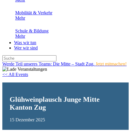
Mobilität & Verkehr
Mehr
Schule & Bildung
Mehr
Was wir tun
Wer wir sind
Werde Teil unseres Teams: Die Mitte – Stadt Zug.
Jetzt mitmachen!
<< All Events
Glühweinplausch Junge Mitte
Kanton Zug
15
Dezember
2025