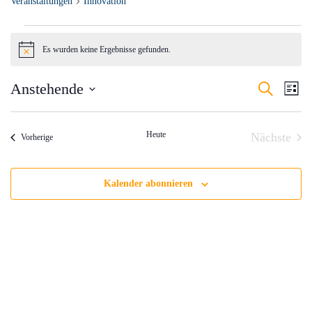
Veranstaltungen
Innovation
Veranstaltungen
Es wurden keine Ergebnisse gefunden.
Hinweis
Verans
Anstehende
Ve
Suche
Liste
Datum
Such-
An
wählen.
und
Heute
Nächste
Na
Veranstaltungen
Vorherige
Veranst
Ansich
Kalender abonnieren