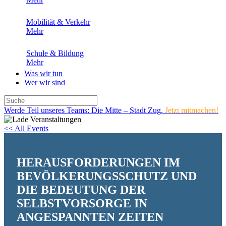
Mobilität & Verkehr
Mehr
Schule & Bildung
Mehr
Was wir tun
Wer wir sind
Werde Teil unseres Teams: Die Mitte – Stadt Zug.
Jetzt mitmachen!
<< All Events
HERAUSFORDERUNGEN IM
BEVÖLKERUNGSSCHUTZ UND
DIE BEDEUTUNG DER
SELBSTVORSORGE IN
ANGESPANNTEN ZEITEN