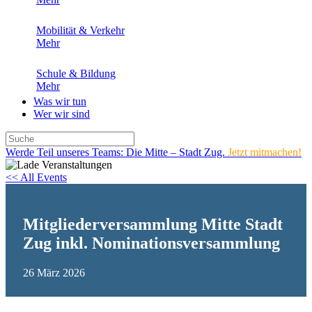
Mobilität & Verkehr
Mehr
Schule & Bildung
Mehr
Was wir tun
Wer wir sind
Werde Teil unseres Teams: Die Mitte – Stadt Zug.
Jetzt mitmachen!
<< All Events
Mitgliederversammlung Mitte Stadt
Zug inkl. Nominationsversammlung
26
März
2026